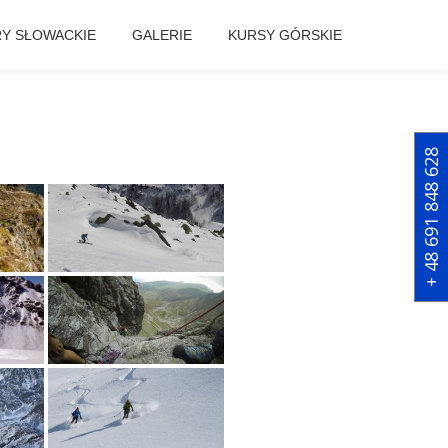
RY SŁOWACKIE
GALERIE
KURSY GÓRSKIE
+ 48 691 848 628